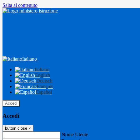
Salta al contenuto
Italiano
Italiano
English
Deutsch
Français
Español
Accedi
Accedi
button close
×
Nome Utente