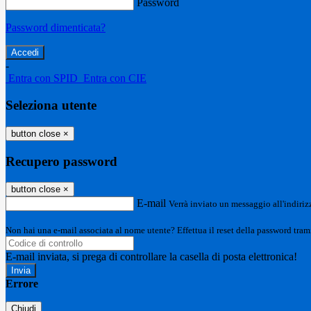
Password
Password dimenticata?
-
Entra con SPID
Entra con CIE
Seleziona utente
button close
×
Recupero password
button close
×
E-mail
Verrà inviato un messaggio all'indirizz
Non hai una e-mail associata al nome utente? Effettua il reset della password tram
E-mail inviata, si prega di controllare la casella di posta elettronica!
Errore
Chiudi