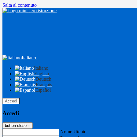
Salta al contenuto
Italiano
Italiano
English
Deutsch
Français
Español
Accedi
Accedi
button close
×
Nome Utente