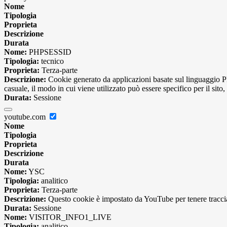
Nome
Tipologia
Proprieta
Descrizione
Durata
Nome:
PHPSESSID
Tipologia:
tecnico
Proprieta:
Terza-parte
Descrizione:
Cookie generato da applicazioni basate sul linguaggio PH
casuale, il modo in cui viene utilizzato può essere specifico per il si
Durata:
Sessione
youtube.com
Nome
Tipologia
Proprieta
Descrizione
Durata
Nome:
YSC
Tipologia:
analitico
Proprieta:
Terza-parte
Descrizione:
Questo cookie è impostato da YouTube per tenere traccia 
Durata:
Sessione
Nome:
VISITOR_INFO1_LIVE
Tipologia:
analitico