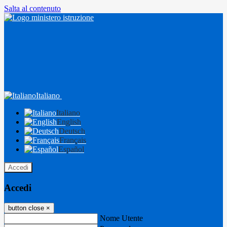
Salta al contenuto
Italiano
Italiano
English
Deutsch
Français
Español
Accedi
Accedi
button close
×
Nome Utente