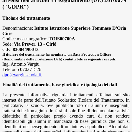
ai sensi dell'articolo 13 Regolamento (UE) 2016/679
("GDPR")
Titolare del trattamento
Denominazione:
Istituto Istruzione Superiore Tommaso D'Oria
Cirié
Codice meccanografico:
TOIS00700A
Sede:
Via Prever, 13 - Cirié
C.F.:
83004490013
Il titolare del trattamento ha nominato un Data Protection Officer
(Responsabile della protezione Dati) contattabile ai seguenti recapiti:
Ing. Antonio Vargiu
Telefono 070271526
dpo@vargiuscuola.it
Finalità del trattamento, base giuridica e tipologia dei dati
La presente informativa riguarda i trattamenti effettuati sul sito
internet da parte dell’Istituto Scolastico Titolare del Trattamento. In
particolare, la scuola, ove pubblichi foto di alunni e insegnanti,
tratterà delle immagini e lo farà al solo fine di documentare attività
didattiche di particolare pregio avendo cura di non rendere
identificabili gli alunni in mancanza di base giuridica che non si
identifichi nel perseguimento di un interesse pubblico. Alcuni dati
personali (come dati anagrafici, informazioni sul ruolo ricoperto, e