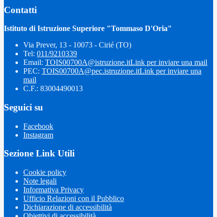
Contatti
Istituto di Istruzione Superiore "Tommaso D'Oria"
Via Prever, 13 - 10073 - Cirié (TO)
Tel:
011/9210339
Email:
TOIS00700A@istruzione.it
Link per inviare una mail
PEC:
TOIS00700A@pec.istruzione.it
Link per inviare una
mail
C.F.: 83004490013
Seguici su
Facebook
Instagram
Sezione Link Utili
Cookie policy
Note legali
Informativa Privacy
Ufficio Relazioni con il Pubblico
Dichiarazione di accessibilità
Obiettivi di accessibilità