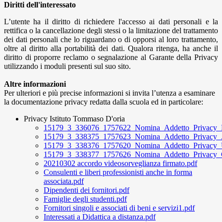
Diritti dell'interessato
L’utente ha il diritto di richiedere l'accesso ai dati personali e la
rettifica o la cancellazione degli stessi o la limitazione del trattamento
dei dati personali che lo riguardano o di opporsi al loro trattamento,
oltre al diritto alla portabilità dei dati. Qualora ritenga, ha anche il
diritto di proporre reclamo o segnalazione al Garante della Privacy
utilizzando i moduli presenti sul suo sito.
Altre informazioni
Per ulteriori e più precise informazioni si invita l’utenza a esaminare
la documentazione privacy redatta dalla scuola ed in particolare:
Privacy Istituto Tommaso D'oria
15179_3_336076_1757622_Nomina_Addetto_Privacy_P
15179_3_338375_1757623_Nomina_Addetto_Privacy_Ass
15179_3_338376_1757620_Nomina_Addetto_Privacy_Uf
15179_3_338377_1757626_Nomina_Addetto_Privacy_COo
20210302 accordo videosorveglianza firmato.pdf
Consulenti e liberi professionisti anche in forma
associata.pdf
Dipendenti dei fornitori.pdf
Famiglie degli studenti.pdf
Fornitori singoli e associati di beni e servizi1.pdf
Interessati a Didattica a distanza.pdf