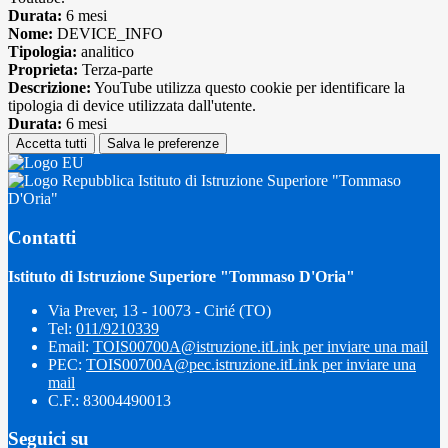
Durata:
6 mesi
Nome:
DEVICE_INFO
Tipologia:
analitico
Proprieta:
Terza-parte
Descrizione:
YouTube utilizza questo cookie per identificare la
tipologia di device utilizzata dall'utente.
Durata:
6 mesi
Accetta tutti
Salva le preferenze
Istituto di Istruzione Superiore "Tommaso
D'Oria"
Contatti
Istituto di Istruzione Superiore "Tommaso D'Oria"
Via Prever, 13 - 10073 - Cirié (TO)
Tel:
011/9210339
Email:
TOIS00700A@istruzione.it
Link per inviare una mail
PEC:
TOIS00700A@pec.istruzione.it
Link per inviare una
mail
C.F.: 83004490013
Seguici su