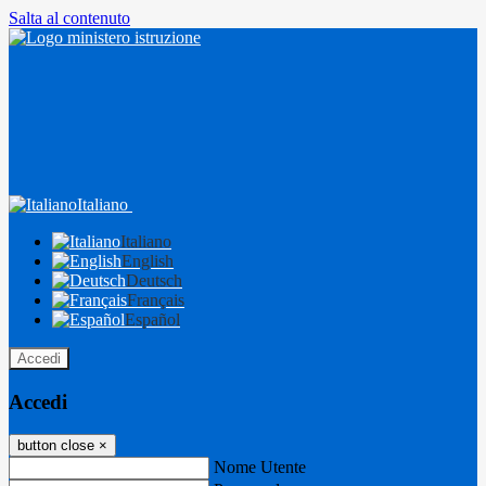
Salta al contenuto
Italiano
Italiano
English
Deutsch
Français
Español
Accedi
Accedi
button close
×
Nome Utente