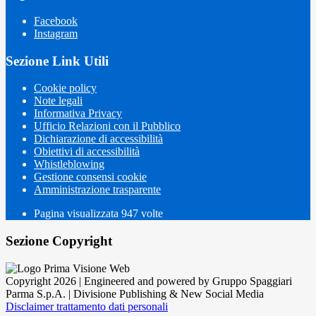
Facebook
Instagram
Sezione Link Utili
Cookie policy
Note legali
Informativa Privacy
Ufficio Relazioni con il Pubblico
Dichiarazione di accessibilità
Obiettivi di accessibilità
Whistleblowing
Gestione consensi cookie
Amministrazione trasparente
Pagina visualizzata
947
volte
Sezione Copyright
Copyright 2026 | Engineered and powered by Gruppo Spaggiari
Parma S.p.A. | Divisione Publishing & New Social Media
Disclaimer trattamento dati personali