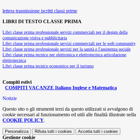
lettera trasmissione iscritti classi prime
LIBRI DI TESTO CLASSE PRIMA
Libri classe prima professionale servizi commerciali per il design della
comunicazione visiva e pubblicitaria
Libri classe prima professionale servizi commerciali per le web community
Libri classe prima professionale servizi per la sanità e l'assistenza sociale
Libri classe prima tecnico per elettronica e elettrotecnica articolazione
elettrotecnica
Libri classe prima tecnico economico per il turismo
Compiti estivi
COMPITI VACANZE Italiano Inglese e Matematica
Notizie
Questo sito o gli strumenti terzi da questo utilizzati si avvalgono di
cookie necessari al funzionamento ed utili alle finalità illustrate nella
COOKIE POLICY
.
Personalizza
Rifiuta tutti
i cookies
Accetta tutti
i cookies
Gestione cookie