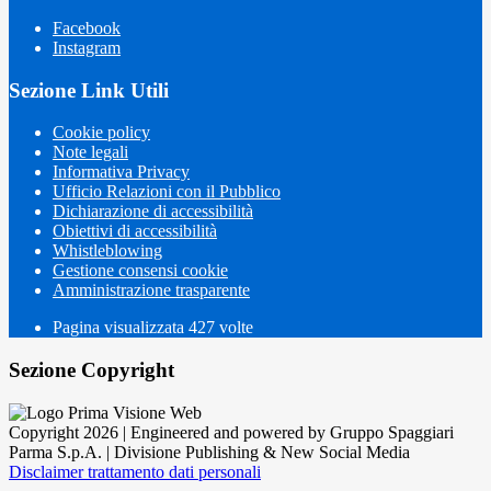
Facebook
Instagram
Sezione Link Utili
Cookie policy
Note legali
Informativa Privacy
Ufficio Relazioni con il Pubblico
Dichiarazione di accessibilità
Obiettivi di accessibilità
Whistleblowing
Gestione consensi cookie
Amministrazione trasparente
Pagina visualizzata
427
volte
Sezione Copyright
Copyright 2026 | Engineered and powered by Gruppo Spaggiari
Parma S.p.A. | Divisione Publishing & New Social Media
Disclaimer trattamento dati personali