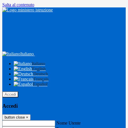
Salta al contenuto
Italiano
Italiano
English
Deutsch
Français
Español
Accedi
Accedi
button close
×
Nome Utente