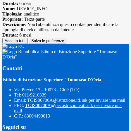
Durata:
6 mesi
Nome:
DEVICE_INFO
Tipologia:
analitico
Proprieta:
Terza-parte
Descrizione:
YouTube utilizza questo cookie per identificare la
tipologia di device utilizzata dall'utente.
Durata:
6 mesi
Accetta tutti
Salva le preferenze
Istituto di Istruzione Superiore "Tommaso
D'Oria"
Contatti
Istituto di Istruzione Superiore "Tommaso D'Oria"
Via Prever, 13 - 10073 - Cirié (TO)
Tel:
011/9210339
Email:
TOIS00700A@istruzione.it
Link per inviare una mail
PEC:
TOIS00700A@pec.istruzione.it
Link per inviare una
mail
C.F.: 83004490013
Seguici su