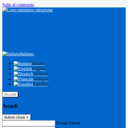
Salta al contenuto
Italiano
Italiano
English
Deutsch
Français
Español
Accedi
Accedi
button close
×
Nome Utente