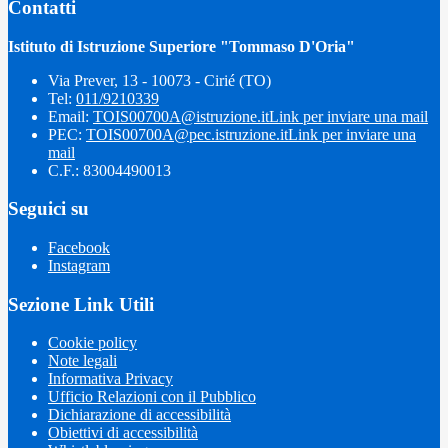
Contatti
Istituto di Istruzione Superiore "Tommaso D'Oria"
Via Prever, 13 - 10073 - Cirié (TO)
Tel:
011/9210339
Email:
TOIS00700A@istruzione.it
Link per inviare una mail
PEC:
TOIS00700A@pec.istruzione.it
Link per inviare una
mail
C.F.: 83004490013
Seguici su
Facebook
Instagram
Sezione Link Utili
Cookie policy
Note legali
Informativa Privacy
Ufficio Relazioni con il Pubblico
Dichiarazione di accessibilità
Obiettivi di accessibilità