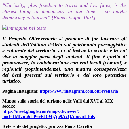
“Curiosity, plus freedom to travel and low fares, is the
closest thing to democracy in our time – so m
aybe
democracy is tourism” [Robert Capa, 1951]
Il Progetto
OltreVenaria
si propone di far lavorare gli
studenti dell’Istituto d’Oria sul patrimonio paesaggistico
e culturale del territorio su cui insiste la scuola e in cui
vive la maggior parte degli studenti. Il fine è quello di
promuovere, in collaborazione con enti locali (comuni) e
regionali (soprintendenze), una matura consapevolezza
dei beni presenti sul territorio e del loro potenziale
turistico.
Pagina Instagram:
https://www.instagram.com/oltrevenaria
Mappa sulla storia del turismo nelle Valli dal XVI al XIX
secolo:
https://meet.google.com/
maps/d/viewer?
mid=1Mf7nu6LP6rRD94j7ju9AvQA5ucnI_kiK
Referente del progetto: prof.ssa Paola Caretta