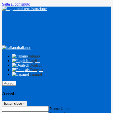
Salta al contenuto
Italiano
Italiano
English
Deutsch
Français
Español
Accedi
Accedi
button close
×
Nome Utente