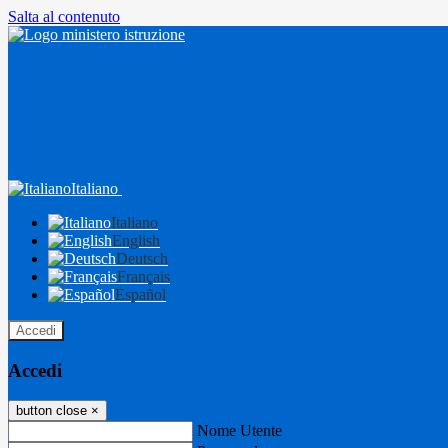
Salta al contenuto
Italiano
Italiano
English
Deutsch
Français
Español
Accedi
Accedi
button close
×
Nome Utente