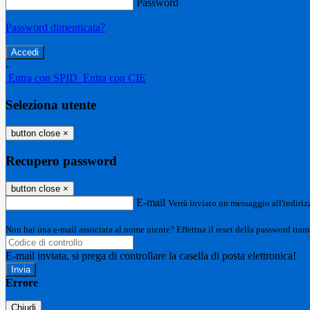
Password
Password dimenticata?
-
Entra con SPID
Entra con CIE
Seleziona utente
button close
×
Recupero password
button close
×
E-mail
Verrà inviato un messaggio all'indirizz
Non hai una e-mail associata al nome utente? Effettua il reset della password tram
E-mail inviata, si prega di controllare la casella di posta elettronica!
Errore
Chiudi