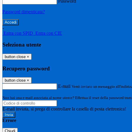
Password
Password dimenticata?
-
Entra con SPID
Entra con CIE
Seleziona utente
button close
×
Recupero password
button close
×
E-mail
Verrà inviato un messaggio all'indirizz
Non hai una e-mail associata al nome utente? Effettua il reset della password tram
E-mail inviata, si prega di controllare la casella di posta elettronica!
Errore
Chiudi