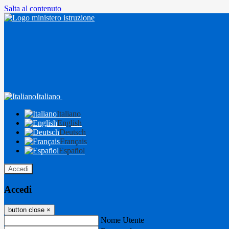
Salta al contenuto
Italiano
Italiano
English
Deutsch
Français
Español
Accedi
Accedi
button close
×
Nome Utente