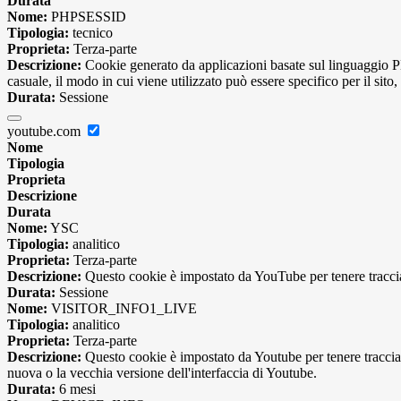
Durata
Nome:
PHPSESSID
Tipologia:
tecnico
Proprieta:
Terza-parte
Descrizione:
Cookie generato da applicazioni basate sul linguaggio PH
casuale, il modo in cui viene utilizzato può essere specifico per il si
Durata:
Sessione
youtube.com
Nome
Tipologia
Proprieta
Descrizione
Durata
Nome:
YSC
Tipologia:
analitico
Proprieta:
Terza-parte
Descrizione:
Questo cookie è impostato da YouTube per tenere traccia 
Durata:
Sessione
Nome:
VISITOR_INFO1_LIVE
Tipologia:
analitico
Proprieta:
Terza-parte
Descrizione:
Questo cookie è impostato da Youtube per tenere traccia de
nuova o la vecchia versione dell'interfaccia di Youtube.
Durata:
6 mesi