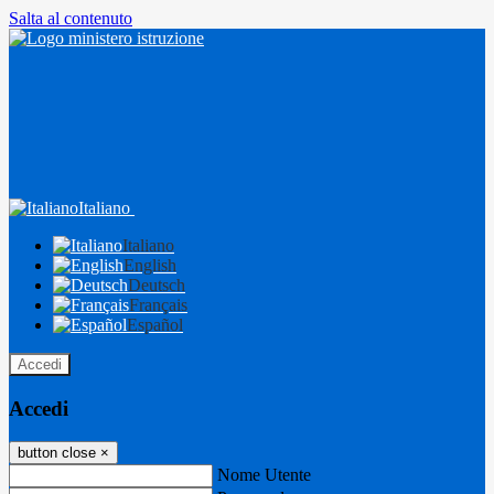
Salta al contenuto
Italiano
Italiano
English
Deutsch
Français
Español
Accedi
Accedi
button close
×
Nome Utente