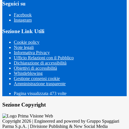
Seguici su
Facebook
Instagram
Sezione Link Utili
Cookie policy
Note legali
Informativa Privacy
Ufficio Relazioni con il Pubblico
Dichiarazione di accessibilità
Obiettivi di accessibilità
Whistleblowing
Gestione consensi cookie
Amministrazione trasparente
Pagina visualizzata
473
volte
Sezione Copyright
Copyright 2026 | Engineered and powered by Gruppo Spaggiari
Parma S.p.A. | Divisione Publishing & New Social Media