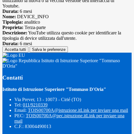
utilizzando la nuova o la vecchia versione dell'interfaccia di
Youtube.
Durata:
6 mesi
Nome:
DEVICE_INFO
Tipologia:
analitico
Proprieta:
Terza-parte
Descrizione:
YouTube utilizza questo cookie per identificare la
tipologia di device utilizzata dall'utente.
Durata:
6 mesi
Accetta tutti
Salva le preferenze
Istituto di Istruzione Superiore "Tommaso
D'Oria"
Contatti
Istituto di Istruzione Superiore "Tommaso D'Oria"
Via Prever, 13 - 10073 - Cirié (TO)
Tel:
011/9210339
Email:
TOIS00700A@istruzione.it
Link per inviare una mail
PEC:
TOIS00700A@pec.istruzione.it
Link per inviare una
mail
C.F.: 83004490013