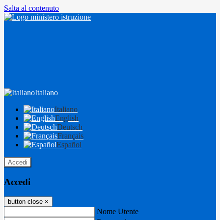
Salta al contenuto
Italiano
Italiano
English
Deutsch
Français
Español
Accedi
Accedi
button close
×
Nome Utente