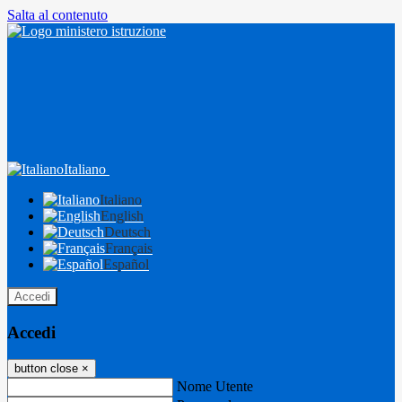
Salta al contenuto
Italiano
Italiano
English
Deutsch
Français
Español
Accedi
Accedi
button close
×
Nome Utente