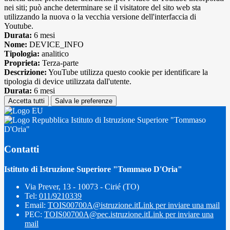
nei siti; può anche determinare se il visitatore del sito web sta
utilizzando la nuova o la vecchia versione dell'interfaccia di
Youtube.
Durata:
6 mesi
Nome:
DEVICE_INFO
Tipologia:
analitico
Proprieta:
Terza-parte
Descrizione:
YouTube utilizza questo cookie per identificare la
tipologia di device utilizzata dall'utente.
Durata:
6 mesi
Accetta tutti
Salva le preferenze
Istituto di Istruzione Superiore "Tommaso
D'Oria"
Contatti
Istituto di Istruzione Superiore "Tommaso D'Oria"
Via Prever, 13 - 10073 - Cirié (TO)
Tel:
011/9210339
Email:
TOIS00700A@istruzione.it
Link per inviare una mail
PEC:
TOIS00700A@pec.istruzione.it
Link per inviare una
mail