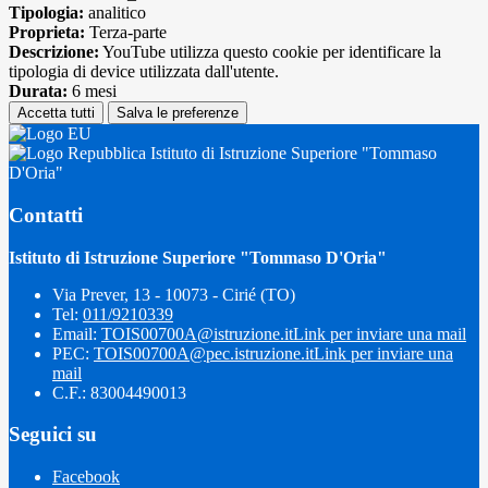
Tipologia:
analitico
Proprieta:
Terza-parte
Descrizione:
YouTube utilizza questo cookie per identificare la
tipologia di device utilizzata dall'utente.
Durata:
6 mesi
Accetta tutti
Salva le preferenze
Istituto di Istruzione Superiore "Tommaso
D'Oria"
Contatti
Istituto di Istruzione Superiore "Tommaso D'Oria"
Via Prever, 13 - 10073 - Cirié (TO)
Tel:
011/9210339
Email:
TOIS00700A@istruzione.it
Link per inviare una mail
PEC:
TOIS00700A@pec.istruzione.it
Link per inviare una
mail
C.F.: 83004490013
Seguici su
Facebook