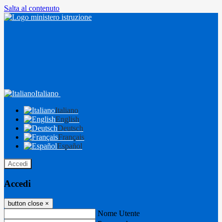
Salta al contenuto
Italiano
Italiano
English
Deutsch
Français
Español
Accedi
Accedi
button close
×
Nome Utente