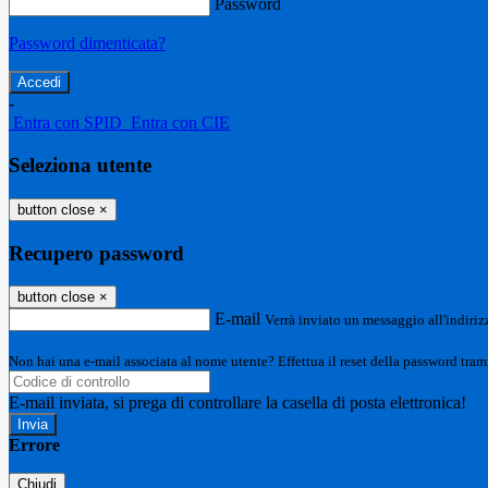
Password
Password dimenticata?
-
Entra con SPID
Entra con CIE
Seleziona utente
button close
×
Recupero password
button close
×
E-mail
Verrà inviato un messaggio all'indirizz
Non hai una e-mail associata al nome utente? Effettua il reset della password tram
E-mail inviata, si prega di controllare la casella di posta elettronica!
Errore
Chiudi