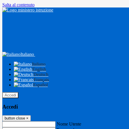
Salta al contenuto
Italiano
Italiano
English
Deutsch
Français
Español
Accedi
Accedi
button close
×
Nome Utente