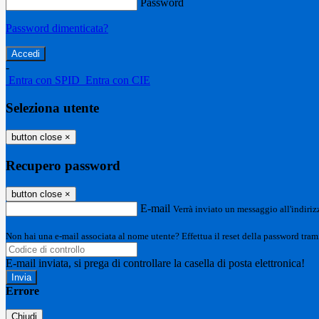
Password
Password dimenticata?
-
Entra con SPID
Entra con CIE
Seleziona utente
button close
×
Recupero password
button close
×
E-mail
Verrà inviato un messaggio all'indirizz
Non hai una e-mail associata al nome utente? Effettua il reset della password tram
E-mail inviata, si prega di controllare la casella di posta elettronica!
Errore
Chiudi