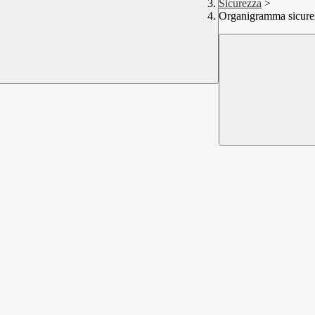
Sicurezza
>
Organigramma sicure