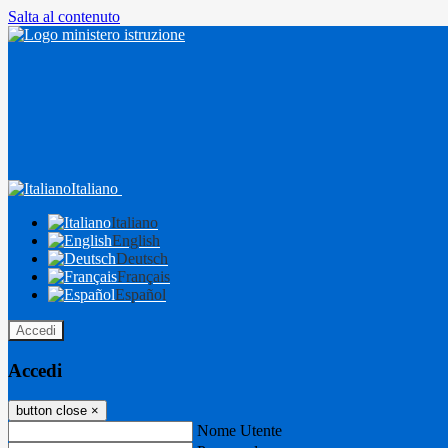
Salta al contenuto
Italiano
Italiano
English
Deutsch
Français
Español
Accedi
Accedi
button close
×
Nome Utente