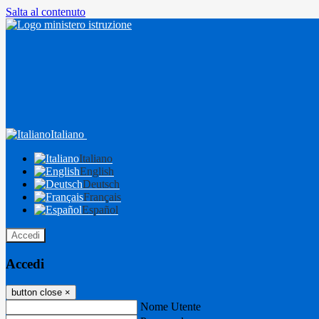
Salta al contenuto
Italiano
Italiano
English
Deutsch
Français
Español
Accedi
Accedi
button close
×
Nome Utente