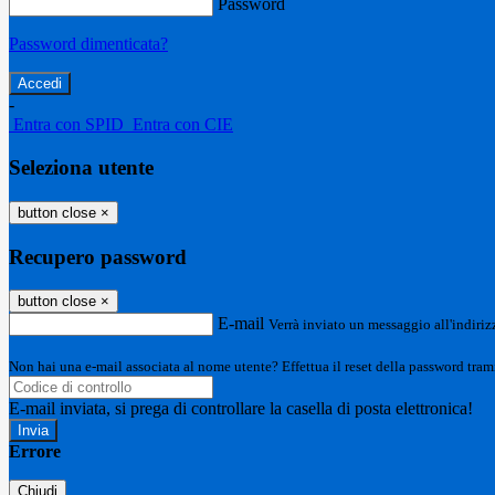
Password
Password dimenticata?
-
Entra con SPID
Entra con CIE
Seleziona utente
button close
×
Recupero password
button close
×
E-mail
Verrà inviato un messaggio all'indirizz
Non hai una e-mail associata al nome utente? Effettua il reset della password tram
E-mail inviata, si prega di controllare la casella di posta elettronica!
Errore
Chiudi