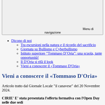
Menu di
navigazione
Dicono di noi
Tra escursioni nella natura e il ricordo del sacrificio
Giornata su Bullismo e Cyberbullismo
Istituto superiore “Tommaso D’Oria”: una scuola, tante
opportunità!
Il D'Oria si rifà il look
Vieni a conoscere il «Tommaso D'Oria»
Vieni a conoscere il «Tommaso D'Oria»
Articolo tratto dal Giornale Locale "il canavese" del 20 Novembre
2024.
CIRIE' E' stata presentata l'offerta formativa con l'Open Day
nelle due sedi