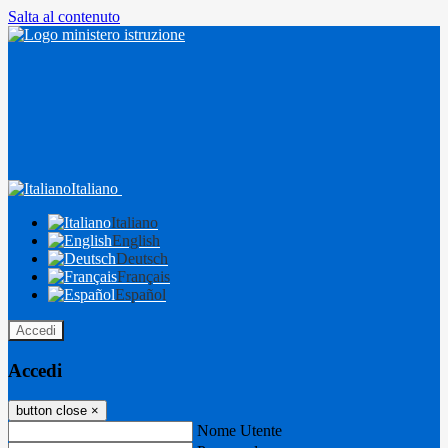
Salta al contenuto
Italiano
Italiano
English
Deutsch
Français
Español
Accedi
Accedi
button close
×
Nome Utente