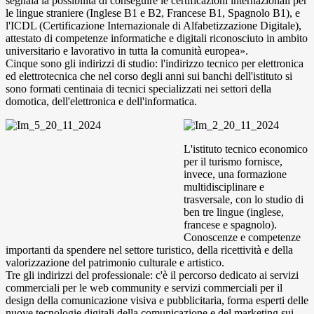
segnala la possibilità di conseguire le certificazioni internazionali per
le lingue straniere (Inglese B1 e B2, Francese B1, Spagnolo B1), e
l'ICDL (Certificazione Internazionale di Alfabetizzazione Digitale),
attestato di competenze informatiche e digitali riconosciuto in ambito
universitario e lavorativo in tutta la comunità europea».
Cinque sono gli indirizzi di studio: l'indirizzo tecnico per elettronica
ed elettrotecnica che nel corso degli anni sui banchi dell'istituto si
sono formati centinaia di tecnici specializzati nei settori della
domotica, dell'elettronica e dell'informatica.
L'istituto tecnico economico
per il turismo fornisce,
invece, una formazione
multidisciplinare e
trasversale, con lo studio di
ben tre lingue (inglese,
francese e spagnolo).
Conoscenze e competenze
importanti da spendere nel settore turistico, della ricettività e della
valorizzazione del patrimonio culturale e artistico.
Tre gli indirizzi del professionale: c'è il percorso dedicato ai servizi
commerciali per le web community e servizi commerciali per il
design della comunicazione visiva e pubblicitaria, forma esperti delle
nuove tecnologie digitali della comunicazione e del marketing sui