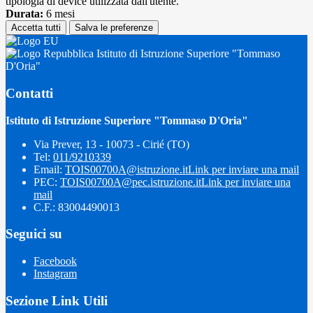
tipologia di device utilizzata dall'utente.
Durata:
6 mesi
Accetta tutti
Salva le preferenze
Istituto di Istruzione Superiore "Tommaso
D'Oria"
Contatti
Istituto di Istruzione Superiore "Tommaso D'Oria"
Via Prever, 13 - 10073 - Cirié (TO)
Tel:
011/9210339
Email:
TOIS00700A@istruzione.it
Link per inviare una mail
PEC:
TOIS00700A@pec.istruzione.it
Link per inviare una
mail
C.F.: 83004490013
Seguici su
Facebook
Instagram
Sezione Link Utili