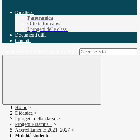
Didattica
Panoramica
Offerta formativa
I progetti delle classi
Documenti utili
Contatti
Campo di ricerca per le pagine del sito
Home
>
Didattica
>
I progetti della classe
>
Progetti Erasmus +
>
Accreditamento 2021_2027
>
Mobilità studenti