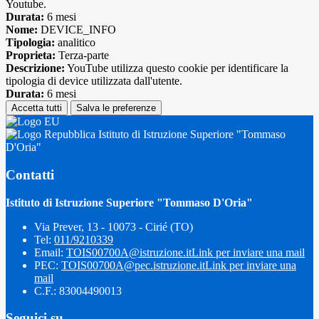
Youtube.
Durata:
6 mesi
Nome:
DEVICE_INFO
Tipologia:
analitico
Proprieta:
Terza-parte
Descrizione:
YouTube utilizza questo cookie per identificare la
tipologia di device utilizzata dall'utente.
Durata:
6 mesi
Accetta tutti
Salva le preferenze
Istituto di Istruzione Superiore "Tommaso
D'Oria"
Contatti
Istituto di Istruzione Superiore "Tommaso D'Oria"
Via Prever, 13 - 10073 - Cirié (TO)
Tel:
011/9210339
Email:
TOIS00700A@istruzione.it
Link per inviare una mail
PEC:
TOIS00700A@pec.istruzione.it
Link per inviare una
mail
C.F.: 83004490013
Seguici su