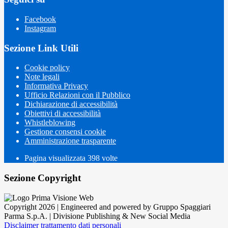
Facebook
Instagram
Sezione Link Utili
Cookie policy
Note legali
Informativa Privacy
Ufficio Relazioni con il Pubblico
Dichiarazione di accessibilità
Obiettivi di accessibilità
Whistleblowing
Gestione consensi cookie
Amministrazione trasparente
Pagina visualizzata
398
volte
Sezione Copyright
Copyright 2026 | Engineered and powered by Gruppo Spaggiari
Parma S.p.A. | Divisione Publishing & New Social Media
Disclaimer trattamento dati personali