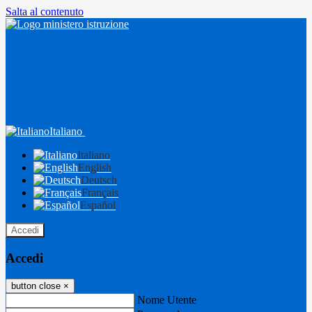
Salta al contenuto
Italiano
Italiano
English
Deutsch
Français
Español
Accedi
Accedi
button close
×
Nome Utente