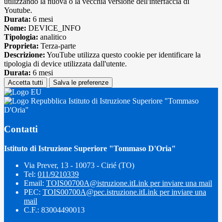
utilizzando la nuova o la vecchia versione dell'interfaccia di
Youtube.
Durata:
6 mesi
Nome:
DEVICE_INFO
Tipologia:
analitico
Proprieta:
Terza-parte
Descrizione:
YouTube utilizza questo cookie per identificare la
tipologia di device utilizzata dall'utente.
Durata:
6 mesi
Accetta tutti
Salva le preferenze
Istituto di Istruzione Superiore "Tommaso
D'Oria"
Contatti
Istituto di Istruzione Superiore "Tommaso D'Oria"
Via Prever, 13 - 10073 - Cirié (TO)
Tel:
011/9210339
Email:
TOIS00700A@istruzione.it
Link per inviare una mail
PEC:
TOIS00700A@pec.istruzione.it
Link per inviare una
mail
C.F.: 83004490013