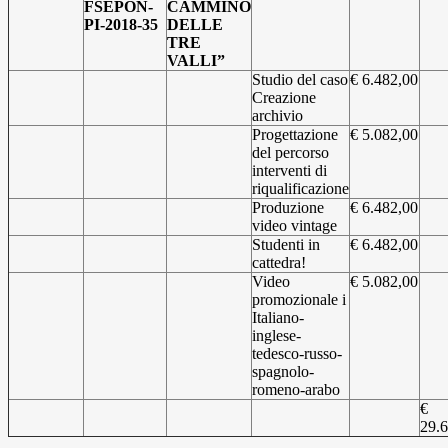
FSEPON-
CAMMINO
PI-2018-35
DELLE
TRE
VALLI”
Studio del caso
€ 6.482,00
Creazione
archivio
Progettazione
€ 5.082,00
del percorso
interventi di
riqualificazione
Produzione
€ 6.482,00
video vintage
Studenti in
€ 6.482,00
cattedra!
Video
€ 5.082,00
promozionale i
Italiano-
inglese-
tedesco-russo-
spagnolo-
romeno-arabo
€
29.