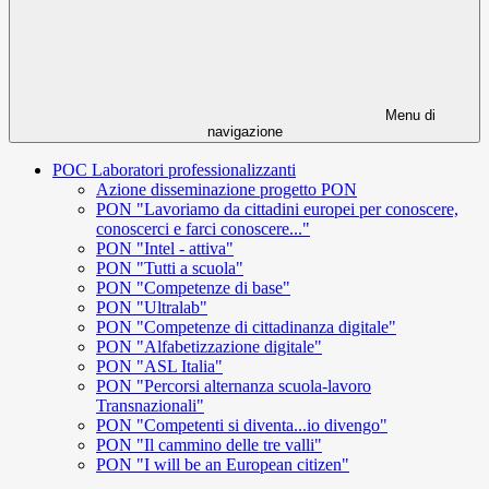
Menu di
navigazione
POC Laboratori professionalizzanti
Azione disseminazione progetto PON
PON "Lavoriamo da cittadini europei per conoscere,
conoscerci e farci conoscere..."
PON "Intel - attiva"
PON "Tutti a scuola"
PON "Competenze di base"
PON "Ultralab"
PON "Competenze di cittadinanza digitale"
PON "Alfabetizzazione digitale"
PON "ASL Italia"
PON "Percorsi alternanza scuola-lavoro
Transnazionali"
PON "Competenti si diventa...io divengo"
PON "Il cammino delle tre valli"
PON "I will be an European citizen"