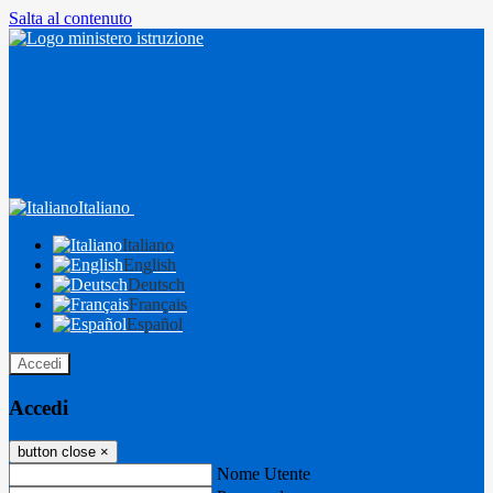
Salta al contenuto
Italiano
Italiano
English
Deutsch
Français
Español
Accedi
Accedi
button close
×
Nome Utente