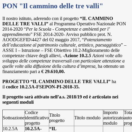
PON "Il cammino delle tre valli"
Il nostro istituto, aderendo con il progetto
“IL CAMMINO
DELLE TRE VALLI”
al Programma Operativo Nazionale PON
2014-2020 “
Per la Scuola - Competenze e ambienti per l’
apprendimento
” FSE 2014-2020- Avviso pubblico prot. N.
AOODGEFID\4427 del 02 maggio 2017, “
Potenziamento
dell’educazione al patrimonio culturale, artistico, paesaggistico
” –
ASSE I – Istruzione – FSE Obiettivo 10.2-Miglioramento delle
competenze chiave degli allievi, -
Azione 10.2
.5
Azioni volte allo
sviluppo delle competenze trasversali con particolare attenzione a
quelle volte alla diffusione della cultura d’impresa,
ha ottenuto un
finanziamento pari a
€ 29.610,00.
PROGETTO “IL CAMMINO DELLE TRE VALLI”
ha
il
codice
10.2.5A-FSEPON-PI-2018-35.
Il progetto sarà attivato nell’a.s. 2018/19 ed è articolato nei
seguenti moduli
Codice
Importo
Tota
Titolo
Sottoazione
identificativo
Titolo modulo
autorizzato
auto
progetto
progetto
modulo
prog
10.2.5A
10.2.5A-
“IL