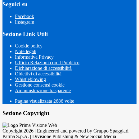
Seguici su
Facebook
Instagram
Sezione Link Utili
Cookie policy
Note legali
Informativa Privacy
Ufficio Relazioni con il Pubblico
Dichiarazione di accessibilità
Obiettivi di accessibilità
Whistleblowing
Gestione consensi cookie
Amministrazione trasparente
Pagina visualizzata
2686
volte
Sezione Copyright
Copyright 2026 | Engineered and powered by Gruppo Spaggiari
Parma S.p.A. | Divisione Publishing & New Social Media