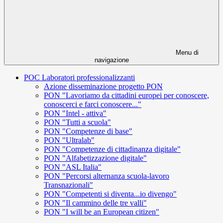
Menu di
navigazione
POC Laboratori professionalizzanti
Azione disseminazione progetto PON
PON "Lavoriamo da cittadini europei per conoscere,
conoscerci e farci conoscere..."
PON "Intel - attiva"
PON "Tutti a scuola"
PON "Competenze di base"
PON "Ultralab"
PON "Competenze di cittadinanza digitale"
PON "Alfabetizzazione digitale"
PON "ASL Italia"
PON "Percorsi alternanza scuola-lavoro
Transnazionali"
PON "Competenti si diventa...io divengo"
PON "Il cammino delle tre valli"
PON "I will be an European citizen"