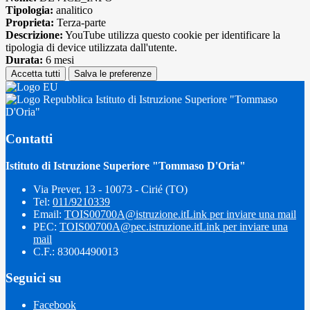
Tipologia:
analitico
Proprieta:
Terza-parte
Descrizione:
YouTube utilizza questo cookie per identificare la
tipologia di device utilizzata dall'utente.
Durata:
6 mesi
Accetta tutti
Salva le preferenze
Istituto di Istruzione Superiore "Tommaso
D'Oria"
Contatti
Istituto di Istruzione Superiore "Tommaso D'Oria"
Via Prever, 13 - 10073 - Cirié (TO)
Tel:
011/9210339
Email:
TOIS00700A@istruzione.it
Link per inviare una mail
PEC:
TOIS00700A@pec.istruzione.it
Link per inviare una
mail
C.F.: 83004490013
Seguici su
Facebook