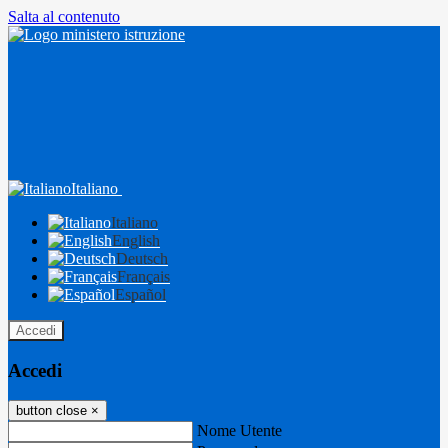
Salta al contenuto
Italiano
Italiano
English
Deutsch
Français
Español
Accedi
Accedi
button close
×
Nome Utente