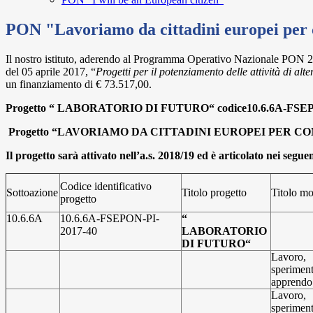
PON "Lavoriamo da cittadini europei per co
Il nostro istituto, aderendo al Programma Operativo Nazionale PON 
del 05 aprile 2017, “
Progetti per il potenziamento delle attività di al
un finanziamento di € 73.517,00.
Progetto “ LABORATORIO DI FUTURO“ codice
10.6.6A-FSE
Progetto “LAVORIAMO DA CITTADINI EUROPEI PER C
Il progetto sarà attivato nell’a.s. 2018/19 ed è articolato nei segue
Codice identificativo
Sottoazione
Titolo progetto
Titolo m
progetto
10.6.6A
10.6.6A-FSEPON-PI-
“
2017-40
LABORATORIO
DI FUTURO“
Lavoro,
speriment
apprendo
Lavoro,
speriment