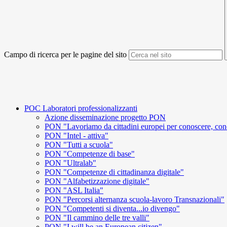
Campo di ricerca per le pagine del sito
POC Laboratori professionalizzanti
Azione disseminazione progetto PON
PON "Lavoriamo da cittadini europei per conoscere, conos
PON "Intel - attiva"
PON "Tutti a scuola"
PON "Competenze di base"
PON "Ultralab"
PON "Competenze di cittadinanza digitale"
PON "Alfabetizzazione digitale"
PON "ASL Italia"
PON "Percorsi alternanza scuola-lavoro Transnazionali"
PON "Competenti si diventa...io divengo"
PON "Il cammino delle tre valli"
PON "I will be an European citizen"