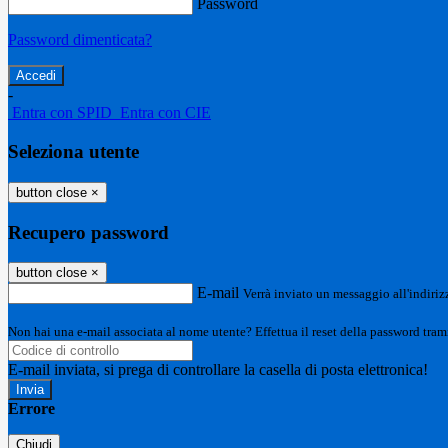
Password
Password dimenticata?
-
Entra con SPID
Entra con CIE
Seleziona utente
button close
×
Recupero password
button close
×
E-mail
Verrà inviato un messaggio all'indirizz
Non hai una e-mail associata al nome utente? Effettua il reset della password tram
E-mail inviata, si prega di controllare la casella di posta elettronica!
Errore
Chiudi