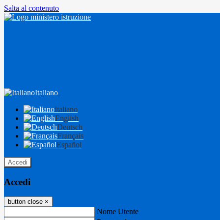
Salta al contenuto
Italiano
Italiano
English
Deutsch
Français
Español
Accedi
Accedi
button close
×
Nome Utente