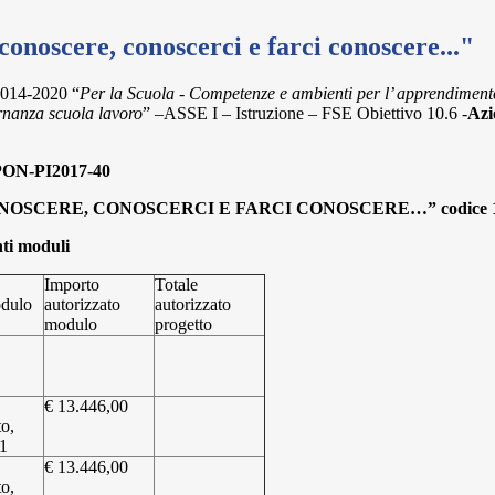
noscere, conoscerci e farci conoscere..."
2014-2020 “
Per la Scuola - Competenze e ambienti per l’ apprendiment
ternanza scuola lavoro
” –ASSE I – Istruzione – FSE Obiettivo 10.6 -
Azi
PON-PI2017-40
ONOSCERE, CONOSCERCI E FARCI CONOSCERE…” codice
nti moduli
Importo
Totale
odulo
autorizzato
autorizzato
modulo
progetto
€ 13.446,00
o,
1
€ 13.446,00
o,