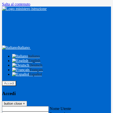
Salta al contenuto
Italiano
Italiano
English
Deutsch
Français
Español
Accedi
Accedi
button close
×
Nome Utente