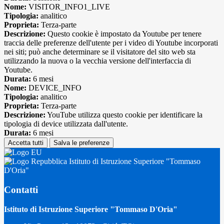
Nome:
VISITOR_INFO1_LIVE
Tipologia:
analitico
Proprieta:
Terza-parte
Descrizione:
Questo cookie è impostato da Youtube per tenere
traccia delle preferenze dell'utente per i video di Youtube incorporati
nei siti; può anche determinare se il visitatore del sito web sta
utilizzando la nuova o la vecchia versione dell'interfaccia di
Youtube.
Durata:
6 mesi
Nome:
DEVICE_INFO
Tipologia:
analitico
Proprieta:
Terza-parte
Descrizione:
YouTube utilizza questo cookie per identificare la
tipologia di device utilizzata dall'utente.
Durata:
6 mesi
Accetta tutti
Salva le preferenze
Istituto di Istruzione Superiore "Tommaso
D'Oria"
Contatti
Istituto di Istruzione Superiore "Tommaso D'Oria"