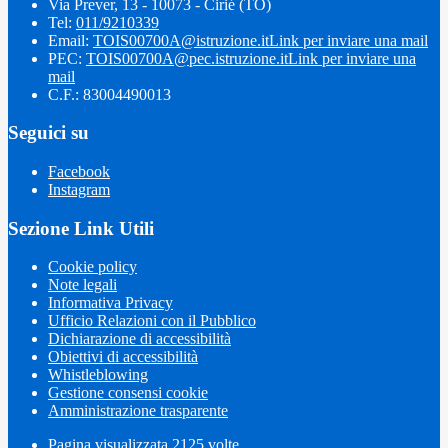
Via Prever, 13 - 10073 - Cirié (TO)
Tel:
011/9210339
Email:
TOIS00700A@istruzione.it
Link per inviare una mail
PEC:
TOIS00700A@pec.istruzione.it
Link per inviare una
mail
C.F.: 83004490013
Seguici su
Facebook
Instagram
Sezione Link Utili
Cookie policy
Note legali
Informativa Privacy
Ufficio Relazioni con il Pubblico
Dichiarazione di accessibilità
Obiettivi di accessibilità
Whistleblowing
Gestione consensi cookie
Amministrazione trasparente
Pagina visualizzata
2125
volte