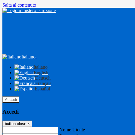
Salta al contenuto
Italiano
Italiano
English
Deutsch
Français
Español
Accedi
Accedi
button close
×
Nome Utente