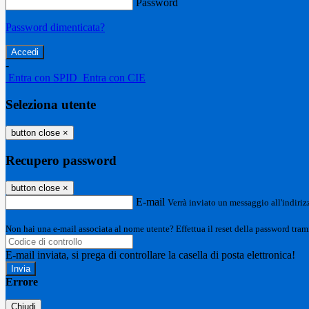
Password
Password dimenticata?
-
Entra con SPID
Entra con CIE
Seleziona utente
button close
×
Recupero password
button close
×
E-mail
Verrà inviato un messaggio all'indirizz
Non hai una e-mail associata al nome utente? Effettua il reset della password tram
E-mail inviata, si prega di controllare la casella di posta elettronica!
Errore
Chiudi