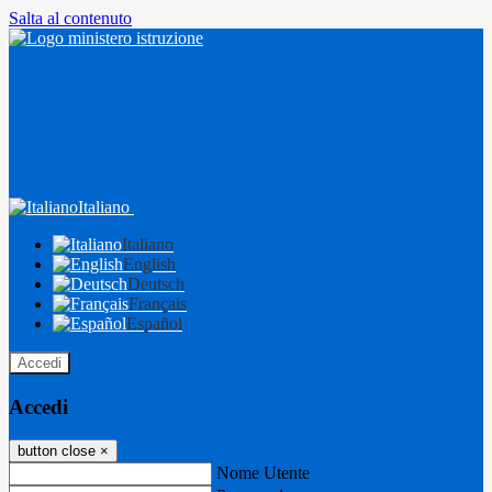
Salta al contenuto
Italiano
Italiano
English
Deutsch
Français
Español
Accedi
Accedi
button close
×
Nome Utente