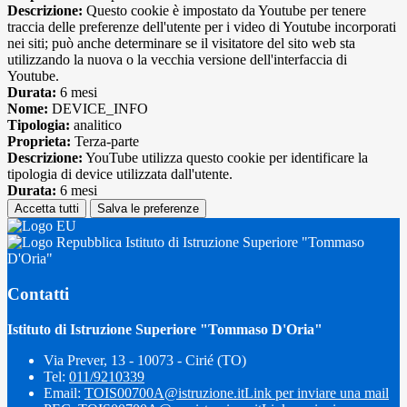
Descrizione:
Questo cookie è impostato da Youtube per tenere
traccia delle preferenze dell'utente per i video di Youtube incorporati
nei siti; può anche determinare se il visitatore del sito web sta
utilizzando la nuova o la vecchia versione dell'interfaccia di
Youtube.
Durata:
6 mesi
Nome:
DEVICE_INFO
Tipologia:
analitico
Proprieta:
Terza-parte
Descrizione:
YouTube utilizza questo cookie per identificare la
tipologia di device utilizzata dall'utente.
Durata:
6 mesi
Accetta tutti
Salva le preferenze
Istituto di Istruzione Superiore "Tommaso
D'Oria"
Contatti
Istituto di Istruzione Superiore "Tommaso D'Oria"
Via Prever, 13 - 10073 - Cirié (TO)
Tel:
011/9210339
Email:
TOIS00700A@istruzione.it
Link per inviare una mail