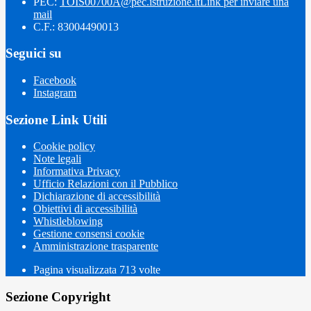
PEC:
TOIS00700A@pec.istruzione.it
Link per inviare una
mail
C.F.: 83004490013
Seguici su
Facebook
Instagram
Sezione Link Utili
Cookie policy
Note legali
Informativa Privacy
Ufficio Relazioni con il Pubblico
Dichiarazione di accessibilità
Obiettivi di accessibilità
Whistleblowing
Gestione consensi cookie
Amministrazione trasparente
Pagina visualizzata
713
volte
Sezione Copyright