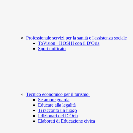
Professionale servizi per la sanità e l'assistenza sociale
ToVision - HOSHI con il D'Oria
Sport unificato
Tecnico economico per il turismo
Se amore guarda
Educare alla legalità
Ti racconto un luogo
I dizionari del D'Oria
Elaborati di Educazione civica