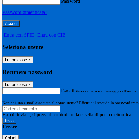
Password
Password dimenticata?
-
Entra con SPID
Entra con CIE
Seleziona utente
button close
×
Recupero password
button close
×
E-mail
Verrà inviato un messaggio all'indirizz
Non hai una e-mail associata al nome utente? Effettua il reset della password tram
E-mail inviata, si prega di controllare la casella di posta elettronica!
Errore
Chiudi