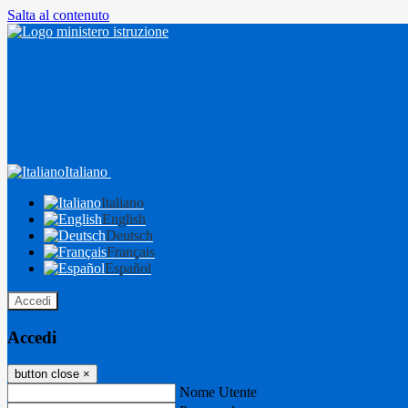
Salta al contenuto
Italiano
Italiano
English
Deutsch
Français
Español
Accedi
Accedi
button close
×
Nome Utente