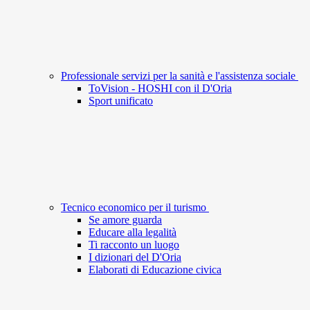
Professionale servizi per la sanità e l'assistenza sociale
ToVision - HOSHI con il D'Oria
Sport unificato
Tecnico economico per il turismo
Se amore guarda
Educare alla legalità
Ti racconto un luogo
I dizionari del D'Oria
Elaborati di Educazione civica