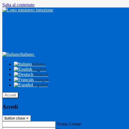
Salta al contenuto
Italiano
Italiano
English
Deutsch
Français
Español
Accedi
Accedi
button close
×
Nome Utente