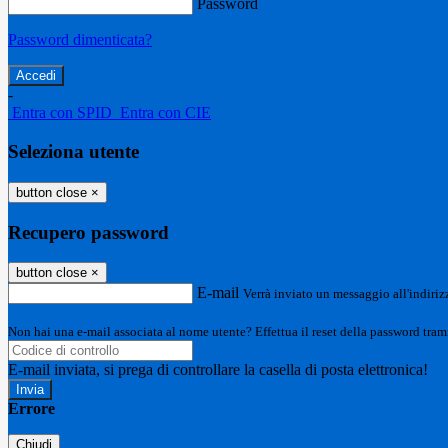
Password
Password dimenticata?
-
Entra con SPID
Entra con CIE
Seleziona utente
button close
×
Recupero password
button close
×
E-mail
Verrà inviato un messaggio all'indirizz
Non hai una e-mail associata al nome utente? Effettua il reset della password tram
E-mail inviata, si prega di controllare la casella di posta elettronica!
Errore
Chiudi