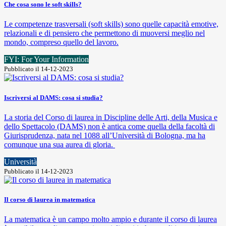
Che cosa sono le soft skills?
Le competenze trasversali (soft skills) sono quelle capacità emotive,
relazionali e di pensiero che permettono di muoversi meglio nel
mondo, compreso quello del lavoro.
FYI: For Your Information
Pubblicato il 14-12-2023
Iscriversi al DAMS: cosa si studia?
La storia del Corso di laurea in Discipline delle Arti, della Musica e
dello Spettacolo (DAMS) non è antica come quella della facoltà di
Giurisprudenza, nata nel 1088 all’Università di Bologna, ma ha
comunque una sua aurea di gloria.
Università
Pubblicato il 14-12-2023
Il corso di laurea in matematica
La matematica è un campo molto ampio e durante il corso di laurea