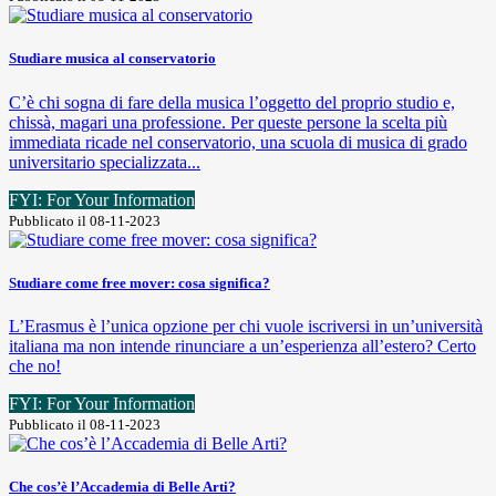
Studiare musica al conservatorio
C’è chi sogna di fare della musica l’oggetto del proprio studio e,
chissà, magari una professione. Per queste persone la scelta più
immediata ricade nel conservatorio, una scuola di musica di grado
universitario specializzata...
FYI: For Your Information
Pubblicato il 08-11-2023
Studiare come free mover: cosa significa?
L’Erasmus è l’unica opzione per chi vuole iscriversi in un’università
italiana ma non intende rinunciare a un’esperienza all’estero? Certo
che no!
FYI: For Your Information
Pubblicato il 08-11-2023
Che cos’è l’Accademia di Belle Arti?