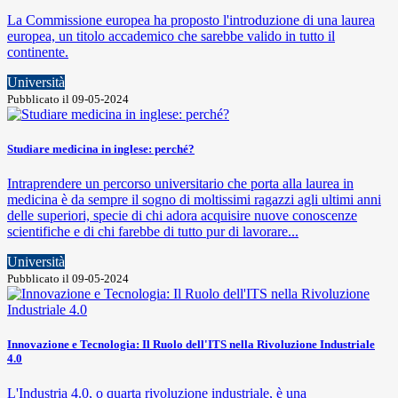
La Commissione europea ha proposto l'introduzione di una laurea
europea, un titolo accademico che sarebbe valido in tutto il
continente.
Università
Pubblicato il 09-05-2024
Studiare medicina in inglese: perché?
Intraprendere un percorso universitario che porta alla laurea in
medicina è da sempre il sogno di moltissimi ragazzi agli ultimi anni
delle superiori, specie di chi adora acquisire nuove conoscenze
scientifiche e di chi farebbe di tutto pur di lavorare...
Università
Pubblicato il 09-05-2024
Innovazione e Tecnologia: Il Ruolo dell'ITS nella Rivoluzione Industriale
4.0
L'Industria 4.0, o quarta rivoluzione industriale, è una