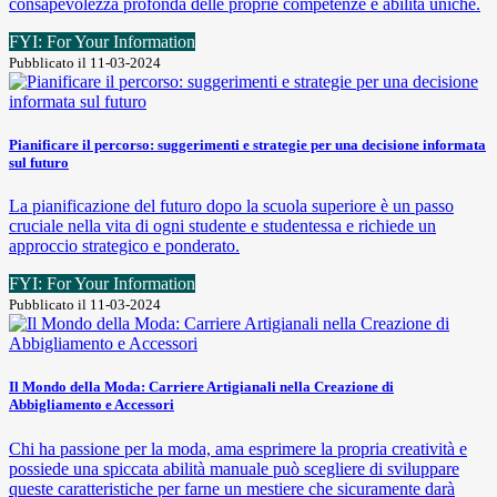
consapevolezza profonda delle proprie competenze e abilità uniche.
FYI: For Your Information
Pubblicato il 11-03-2024
Pianificare il percorso: suggerimenti e strategie per una decisione informata
sul futuro
La pianificazione del futuro dopo la scuola superiore è un passo
cruciale nella vita di ogni studente e studentessa e richiede un
approccio strategico e ponderato.
FYI: For Your Information
Pubblicato il 11-03-2024
Il Mondo della Moda: Carriere Artigianali nella Creazione di
Abbigliamento e Accessori
Chi ha passione per la moda, ama esprimere la propria creatività e
possiede una spiccata abilità manuale può scegliere di sviluppare
queste caratteristiche per farne un mestiere che sicuramente darà