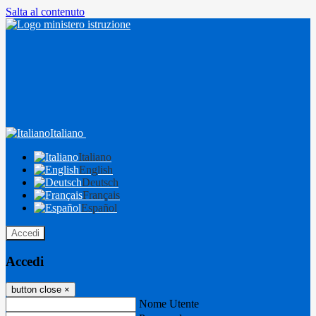
Salta al contenuto
Italiano
Italiano
English
Deutsch
Français
Español
Accedi
Accedi
button close
×
Nome Utente