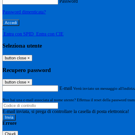
Password
Password dimenticata?
-
Entra con SPID
Entra con CIE
Seleziona utente
button close
×
Recupero password
button close
×
E-mail
Verrà inviato un messaggio all'indirizz
Non hai una e-mail associata al nome utente? Effettua il reset della password tram
E-mail inviata, si prega di controllare la casella di posta elettronica!
Errore
Chiudi