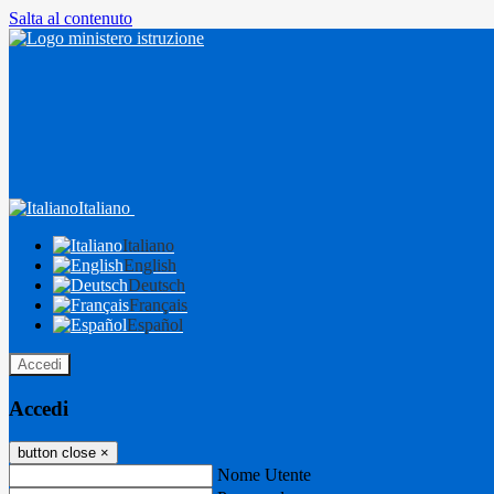
Salta al contenuto
Italiano
Italiano
English
Deutsch
Français
Español
Accedi
Accedi
button close
×
Nome Utente