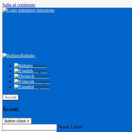
Salta al contenuto
Italiano
Italiano
English
Deutsch
Français
Español
Accedi
Accedi
button close
×
Nome Utente