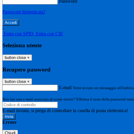
Password
Password dimenticata?
-
Entra con SPID
Entra con CIE
Seleziona utente
button close
×
Recupero password
button close
×
E-mail
Verrà inviato un messaggio all'indirizz
Non hai una e-mail associata al nome utente? Effettua il reset della password tram
E-mail inviata, si prega di controllare la casella di posta elettronica!
Errore
Chiudi