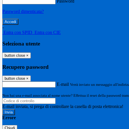
Password
Password dimenticata?
-
Entra con SPID
Entra con CIE
Seleziona utente
button close
×
Recupero password
button close
×
E-mail
Verrà inviato un messaggio all'indirizz
Non hai una e-mail associata al nome utente? Effettua il reset della password tram
E-mail inviata, si prega di controllare la casella di posta elettronica!
Errore
Chiudi