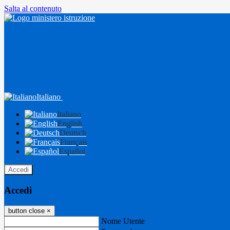
Salta al contenuto
Italiano
Italiano
English
Deutsch
Français
Español
Accedi
Accedi
button close
×
Nome Utente