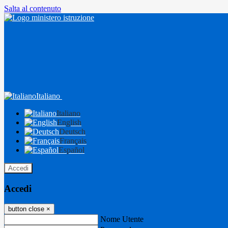
Salta al contenuto
Italiano
Italiano
English
Deutsch
Français
Español
Accedi
Accedi
button close
×
Nome Utente