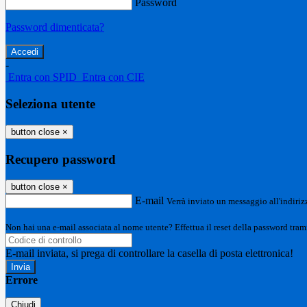
Password
Password dimenticata?
-
Entra con SPID
Entra con CIE
Seleziona utente
button close
×
Recupero password
button close
×
E-mail
Verrà inviato un messaggio all'indirizz
Non hai una e-mail associata al nome utente? Effettua il reset della password tram
E-mail inviata, si prega di controllare la casella di posta elettronica!
Errore
Chiudi