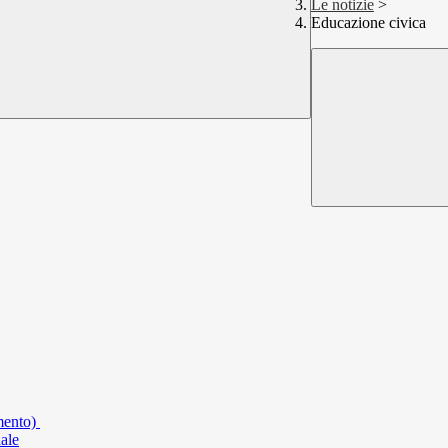
Le notizie
>
Educazione civica
amento)
iale