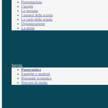
Presentazione
I luoghi
Le persone
I numeri della scuola
Le carte della scuola
Organizzazione
La storia
Servizi
Panoramica
Famiglie e studenti
Personale scolastico
Percorsi di studio