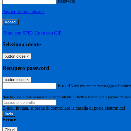
Password
Password dimenticata?
-
Entra con SPID
Entra con CIE
Seleziona utente
button close
×
Recupero password
button close
×
E-mail
Verrà inviato un messaggio all'indirizz
Non hai una e-mail associata al nome utente? Effettua il reset della password tram
E-mail inviata, si prega di controllare la casella di posta elettronica!
Errore
Chiudi