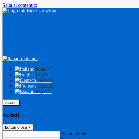
Salta al contenuto
Italiano
Italiano
English
Deutsch
Français
Español
Accedi
Accedi
button close
×
Nome Utente