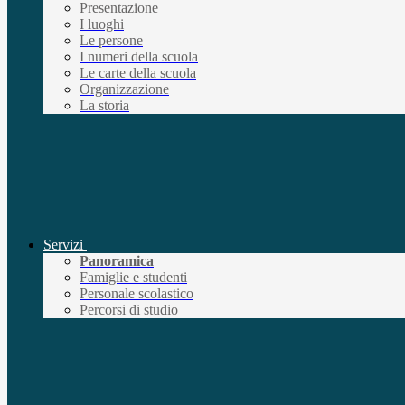
Presentazione
I luoghi
Le persone
I numeri della scuola
Le carte della scuola
Organizzazione
La storia
Servizi
Panoramica
Famiglie e studenti
Personale scolastico
Percorsi di studio