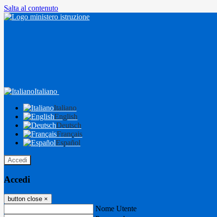
Salta al contenuto
Italiano
Italiano
English
Deutsch
Français
Español
Accedi
Accedi
button close
×
Nome Utente