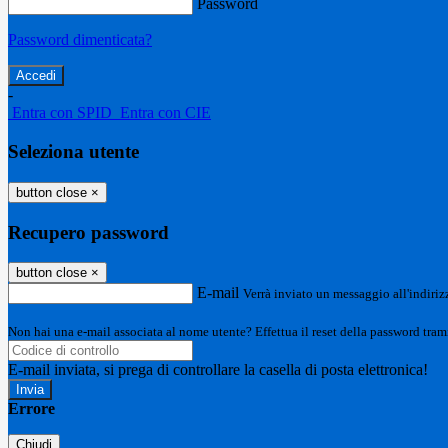
Password
Password dimenticata?
-
Entra con SPID
Entra con CIE
Seleziona utente
button close
×
Recupero password
button close
×
E-mail
Verrà inviato un messaggio all'indirizz
Non hai una e-mail associata al nome utente? Effettua il reset della password tram
E-mail inviata, si prega di controllare la casella di posta elettronica!
Errore
Chiudi