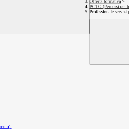
Offerta formativa
>
PCTO (Percorsi per le
Professionale servizi p
amento)