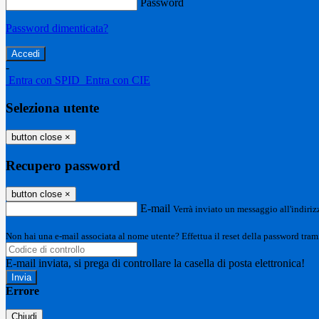
Password
Password dimenticata?
-
Entra con SPID
Entra con CIE
Seleziona utente
button close
×
Recupero password
button close
×
E-mail
Verrà inviato un messaggio all'indirizz
Non hai una e-mail associata al nome utente? Effettua il reset della password tram
E-mail inviata, si prega di controllare la casella di posta elettronica!
Errore
Chiudi