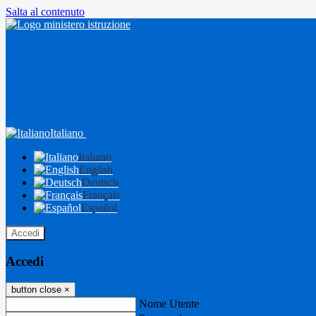
Salta al contenuto
Italiano
Italiano
English
Deutsch
Français
Español
Accedi
Accedi
button close
×
Nome Utente