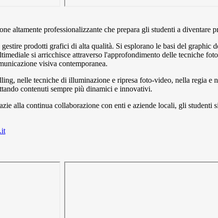
one altamente professionalizzante che prepara gli studenti a diventare 
tire prodotti grafici di alta qualità. Si esplorano le basi del graphic des
imediale si arricchisce attraverso l'approfondimento delle tecniche fotog
comunicazione visiva contemporanea.
lling, nelle tecniche di illuminazione e ripresa foto-video, nella regia 
gettando contenuti sempre più dinamici e innovativi.
grazie alla continua collaborazione con enti e aziende locali, gli studenti
it