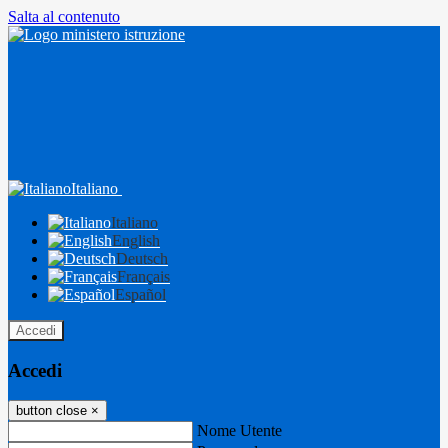
Salta al contenuto
Italiano
Italiano
English
Deutsch
Français
Español
Accedi
Accedi
button close
×
Nome Utente