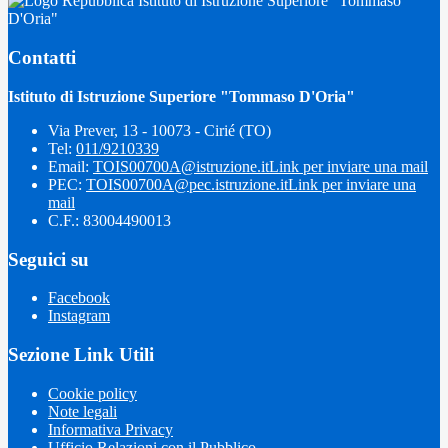
Istituto di Istruzione Superiore "Tommaso
D'Oria"
Contatti
Istituto di Istruzione Superiore "Tommaso D'Oria"
Via Prever, 13 - 10073 - Cirié (TO)
Tel:
011/9210339
Email:
TOIS00700A@istruzione.it
Link per inviare una mail
PEC:
TOIS00700A@pec.istruzione.it
Link per inviare una
mail
C.F.: 83004490013
Seguici su
Facebook
Instagram
Sezione Link Utili
Cookie policy
Note legali
Informativa Privacy
Ufficio Relazioni con il Pubblico