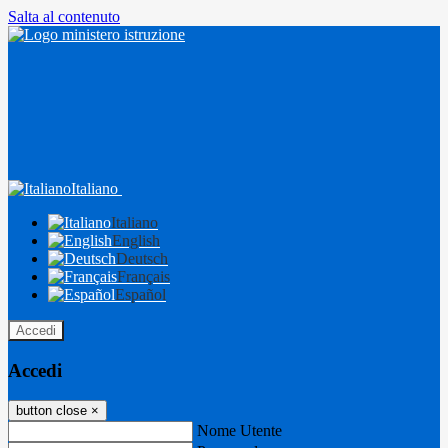
Salta al contenuto
Italiano
Italiano
English
Deutsch
Français
Español
Accedi
Accedi
button close
×
Nome Utente