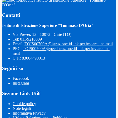
Istituto di Istruzione Superiore "Tommaso
D'Oria"
Contatti
Istituto di Istruzione Superiore "Tommaso D'Oria"
Via Prever, 13 - 10073 - Cirié (TO)
Tel:
011/9210339
Email:
TOIS00700A@istruzione.it
Link per inviare una mail
PEC:
TOIS00700A@pec.istruzione.it
Link per inviare una
mail
C.F.: 83004490013
Seguici su
Facebook
Instagram
Sezione Link Utili
Cookie policy
Note legali
Informativa Privacy
Ufficio Relazioni con il Pubblico