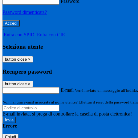
Password
Password dimenticata?
-
Entra con SPID
Entra con CIE
Seleziona utente
button close
×
Recupero password
button close
×
E-mail
Verrà inviato un messaggio all'indirizz
Non hai una e-mail associata al nome utente? Effettua il reset della password tram
E-mail inviata, si prega di controllare la casella di posta elettronica!
Errore
Chiudi