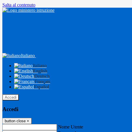
Salta al contenuto
Italiano
Italiano
English
Deutsch
Français
Español
Accedi
Accedi
button close
×
Nome Utente