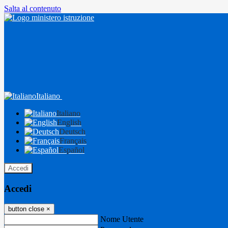
Salta al contenuto
Italiano
Italiano
English
Deutsch
Français
Español
Accedi
Accedi
button close
×
Nome Utente