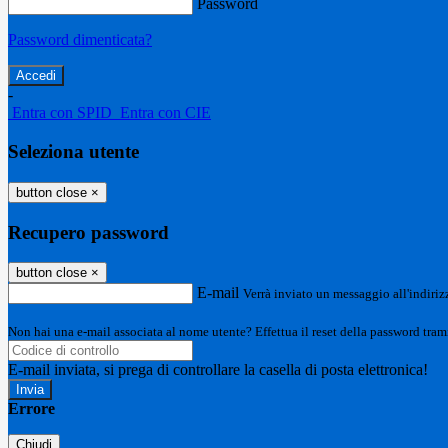
Password
Password dimenticata?
-
Entra con SPID
Entra con CIE
Seleziona utente
button close
×
Recupero password
button close
×
E-mail
Verrà inviato un messaggio all'indirizz
Non hai una e-mail associata al nome utente? Effettua il reset della password tram
E-mail inviata, si prega di controllare la casella di posta elettronica!
Errore
Chiudi