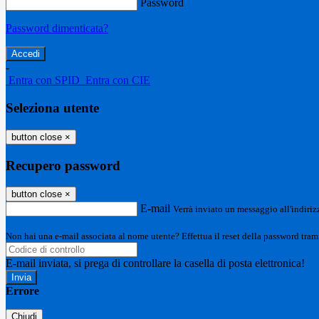
Password
Password dimenticata?
-
Entra con SPID
Entra con CIE
Seleziona utente
button close
×
Recupero password
button close
×
E-mail
Verrà inviato un messaggio all'indirizz
Non hai una e-mail associata al nome utente? Effettua il reset della password tram
E-mail inviata, si prega di controllare la casella di posta elettronica!
Errore
Chiudi