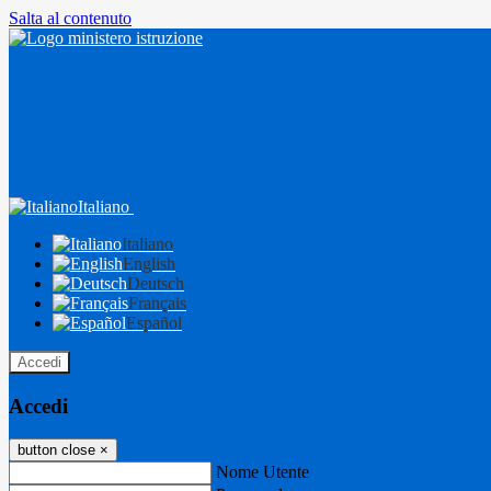
Salta al contenuto
Italiano
Italiano
English
Deutsch
Français
Español
Accedi
Accedi
button close
×
Nome Utente