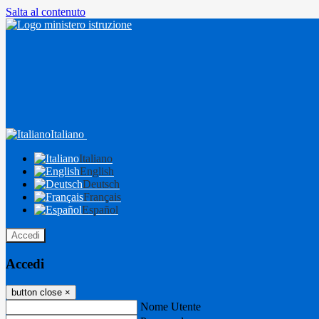
Salta al contenuto
Italiano
Italiano
English
Deutsch
Français
Español
Accedi
Accedi
button close
×
Nome Utente