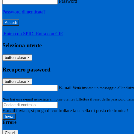
Password
Password dimenticata?
-
Entra con SPID
Entra con CIE
Seleziona utente
button close
×
Recupero password
button close
×
E-mail
Verrà inviato un messaggio all'indirizz
Non hai una e-mail associata al nome utente? Effettua il reset della password tram
E-mail inviata, si prega di controllare la casella di posta elettronica!
Errore
Chiudi