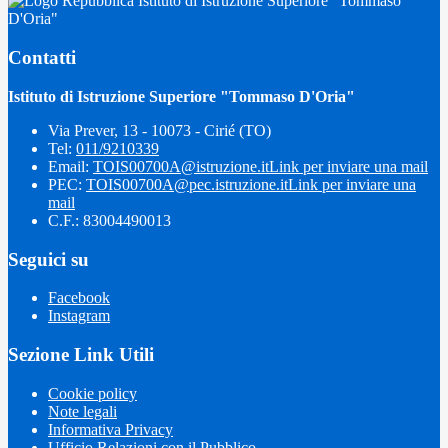
Istituto di Istruzione Superiore "Tommaso
D'Oria"
Contatti
Istituto di Istruzione Superiore "Tommaso D'Oria"
Via Prever, 13 - 10073 - Cirié (TO)
Tel:
011/9210339
Email:
TOIS00700A@istruzione.it
Link per inviare una mail
PEC:
TOIS00700A@pec.istruzione.it
Link per inviare una
mail
C.F.: 83004490013
Seguici su
Facebook
Instagram
Sezione Link Utili
Cookie policy
Note legali
Informativa Privacy
Ufficio Relazioni con il Pubblico