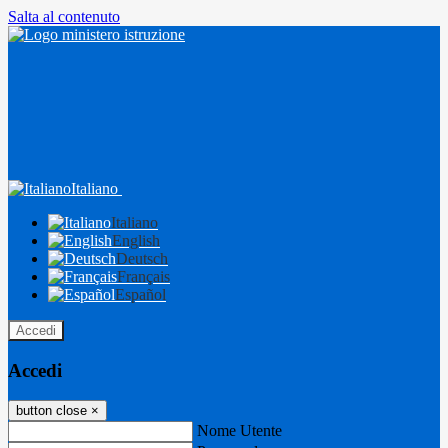
Salta al contenuto
Italiano
Italiano
English
Deutsch
Français
Español
Accedi
Accedi
button close
×
Nome Utente