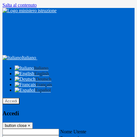
Salta al contenuto
Italiano
Italiano
English
Deutsch
Français
Español
Accedi
Accedi
button close
×
Nome Utente