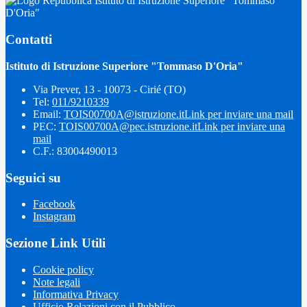
Istituto di Istruzione Superiore "Tommaso
D'Oria"
Contatti
Istituto di Istruzione Superiore "Tommaso D'Oria"
Via Prever, 13 - 10073 - Cirié (TO)
Tel:
011/9210339
Email:
TOIS00700A@istruzione.it
Link per inviare una mail
PEC:
TOIS00700A@pec.istruzione.it
Link per inviare una
mail
C.F.: 83004490013
Seguici su
Facebook
Instagram
Sezione Link Utili
Cookie policy
Note legali
Informativa Privacy
Ufficio Relazioni con il Pubblico