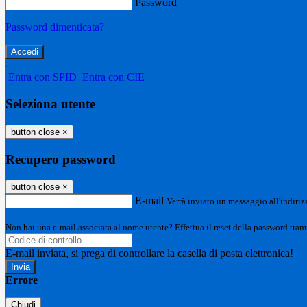
Password
Password dimenticata?
-
Entra con SPID
Entra con CIE
Seleziona utente
button close
×
Recupero password
button close
×
E-mail
Verrà inviato un messaggio all'indirizz
Non hai una e-mail associata al nome utente? Effettua il reset della password tram
E-mail inviata, si prega di controllare la casella di posta elettronica!
Errore
Chiudi