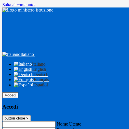
Salta al contenuto
Italiano
Italiano
English
Deutsch
Français
Español
Accedi
Accedi
button close
×
Nome Utente