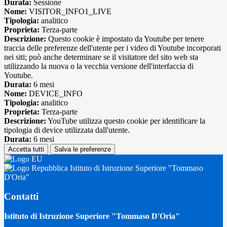
Durata:
Sessione
Nome:
VISITOR_INFO1_LIVE
Tipologia:
analitico
Proprieta:
Terza-parte
Descrizione:
Questo cookie è impostato da Youtube per tenere
traccia delle preferenze dell'utente per i video di Youtube incorporati
nei siti; può anche determinare se il visitatore del sito web sta
utilizzando la nuova o la vecchia versione dell'interfaccia di
Youtube.
Durata:
6 mesi
Nome:
DEVICE_INFO
Tipologia:
analitico
Proprieta:
Terza-parte
Descrizione:
YouTube utilizza questo cookie per identificare la
tipologia di device utilizzata dall'utente.
Durata:
6 mesi
Accetta tutti
Salva le preferenze
Istituto di Istruzione Superiore "Tommaso
D'Oria"
Contatti
Istituto di Istruzione Superiore "Tommaso D'Oria"