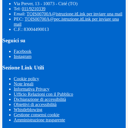
Via Prever, 13 - 10073 - Cirié (TO)
Tel:
011/9210339
Email:
TOIS00700A@istruzione.it
Link per inviare una mail
PEC:
TOIS00700A@pec.istruzione.it
Link per inviare una
mail
C.F.: 83004490013
Seguici su
Facebook
Instagram
Sezione Link Utili
Cookie policy
Note legali
Informativa Privacy
Ufficio Relazioni con il Pubblico
Dichiarazione di accessibilità
Obiettivi di accessibilità
Whistleblowing
Gestione consensi cookie
Amministrazione trasparente