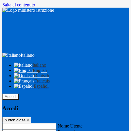
Salta al contenuto
Italiano
Italiano
English
Deutsch
Français
Español
Accedi
Accedi
button close
×
Nome Utente