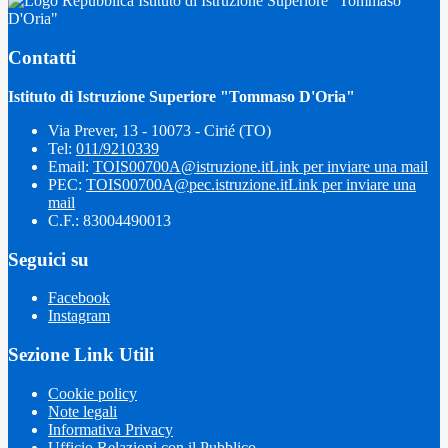
Istituto di Istruzione Superiore "Tommaso
D'Oria"
Contatti
Istituto di Istruzione Superiore "Tommaso D'Oria"
Via Prever, 13 - 10073 - Cirié (TO)
Tel:
011/9210339
Email:
TOIS00700A@istruzione.it
Link per inviare una mail
PEC:
TOIS00700A@pec.istruzione.it
Link per inviare una
mail
C.F.: 83004490013
Seguici su
Facebook
Instagram
Sezione Link Utili
Cookie policy
Note legali
Informativa Privacy
Ufficio Relazioni con il Pubblico