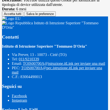
Descrizione:
YouTube utilizza questo cookie per identificare la
tipologia di device utilizzata dall'utente.
Durata:
6 mesi
Accetta tutti
Salva le preferenze
Istituto di Istruzione Superiore "Tommaso
D'Oria"
Contatti
Istituto di Istruzione Superiore "Tommaso D'Oria"
Via Prever, 13 - 10073 - Cirié (TO)
Tel:
011/9210339
Email:
TOIS00700A@istruzione.it
Link per inviare una mail
PEC:
TOIS00700A@pec.istruzione.it
Link per inviare una
mail
C.F.: 83004490013
Seguici su
Facebook
Instagram
Sezione Link Utili