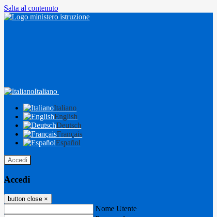
Salta al contenuto
Italiano
Italiano
English
Deutsch
Français
Español
Accedi
Accedi
button close
×
Nome Utente