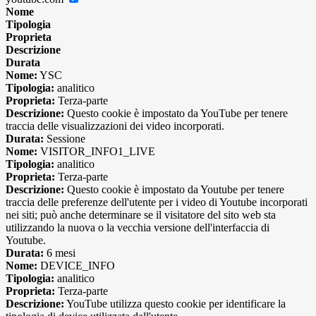
Nome
Tipologia
Proprieta
Descrizione
Durata
Nome:
YSC
Tipologia:
analitico
Proprieta:
Terza-parte
Descrizione:
Questo cookie è impostato da YouTube per tenere
traccia delle visualizzazioni dei video incorporati.
Durata:
Sessione
Nome:
VISITOR_INFO1_LIVE
Tipologia:
analitico
Proprieta:
Terza-parte
Descrizione:
Questo cookie è impostato da Youtube per tenere
traccia delle preferenze dell'utente per i video di Youtube incorporati
nei siti; può anche determinare se il visitatore del sito web sta
utilizzando la nuova o la vecchia versione dell'interfaccia di
Youtube.
Durata:
6 mesi
Nome:
DEVICE_INFO
Tipologia:
analitico
Proprieta:
Terza-parte
Descrizione:
YouTube utilizza questo cookie per identificare la