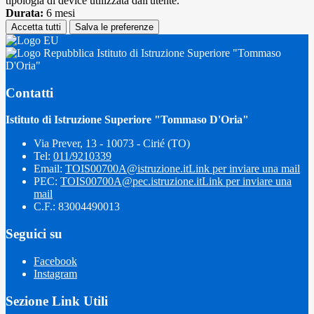
tipologia di device utilizzata dall'utente.
Durata:
6 mesi
Accetta tutti
Salva le preferenze
Istituto di Istruzione Superiore "Tommaso
D'Oria"
Contatti
Istituto di Istruzione Superiore "Tommaso D'Oria"
Via Prever, 13 - 10073 - Cirié (TO)
Tel:
011/9210339
Email:
TOIS00700A@istruzione.it
Link per inviare una mail
PEC:
TOIS00700A@pec.istruzione.it
Link per inviare una
mail
C.F.: 83004490013
Seguici su
Facebook
Instagram
Sezione Link Utili