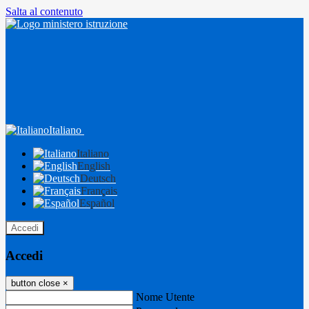
Salta al contenuto
Italiano
Italiano
English
Deutsch
Français
Español
Accedi
Accedi
button close
×
Nome Utente