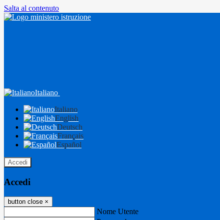
Salta al contenuto
Italiano
Italiano
English
Deutsch
Français
Español
Accedi
Accedi
button close
×
Nome Utente