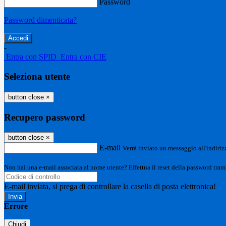
Password
Password dimenticata?
-
Entra con SPID
Entra con CIE
Seleziona utente
button close
×
Recupero password
button close
×
E-mail
Verrà inviato un messaggio all'indirizz
Non hai una e-mail associata al nome utente? Effettua il reset della password tram
E-mail inviata, si prega di controllare la casella di posta elettronica!
Errore
Chiudi