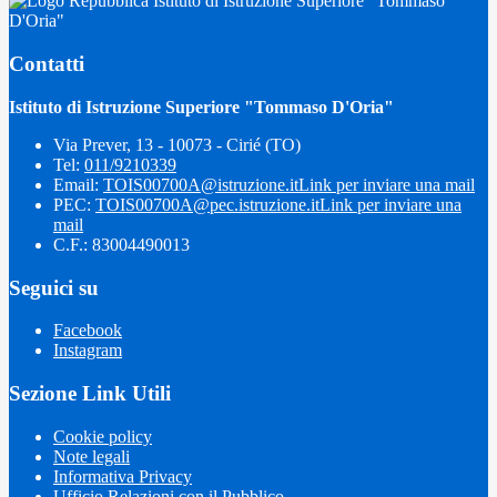
Istituto di Istruzione Superiore "Tommaso
D'Oria"
Contatti
Istituto di Istruzione Superiore "Tommaso D'Oria"
Via Prever, 13 - 10073 - Cirié (TO)
Tel:
011/9210339
Email:
TOIS00700A@istruzione.it
Link per inviare una mail
PEC:
TOIS00700A@pec.istruzione.it
Link per inviare una
mail
C.F.: 83004490013
Seguici su
Facebook
Instagram
Sezione Link Utili
Cookie policy
Note legali
Informativa Privacy
Ufficio Relazioni con il Pubblico