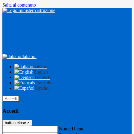
Salta al contenuto
Italiano
Italiano
English
Deutsch
Français
Español
Accedi
Accedi
button close
×
Nome Utente