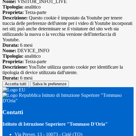
Nome:
VISITOR_INFO1_LIVE
Tipologia:
analitico
Proprieta:
Terza-parte
Descrizione:
Questo cookie è impostato da Youtube per tenere
traccia delle preferenze dell'utente per i video di Youtube incorporati
nei siti; può anche determinare se il visitatore del sito web sta
utilizzando la nuova o la vecchia versione dell'interfaccia di
Youtube.
Durata:
6 mesi
Nome:
DEVICE_INFO
Tipologia:
analitico
Proprieta:
Terza-parte
Descrizione:
YouTube utilizza questo cookie per identificare la
tipologia di device utilizzata dall'utente.
Durata:
6 mesi
Accetta tutti
Salva le preferenze
Istituto di Istruzione Superiore "Tommaso
D'Oria"
Contatti
Istituto di Istruzione Superiore "Tommaso D'Oria"
Via Prever, 13 - 10073 - Cirié (TO)