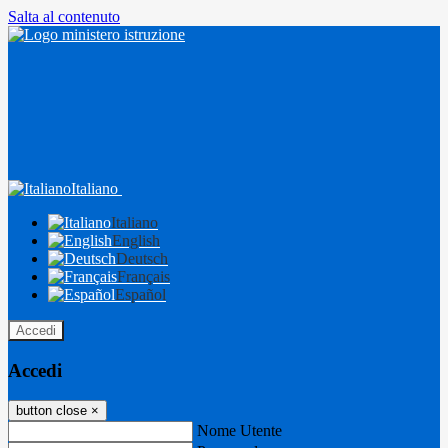
Salta al contenuto
Italiano
Italiano
English
Deutsch
Français
Español
Accedi
Accedi
button close
×
Nome Utente