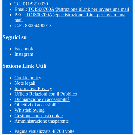
Tel:
011/9210339
Email:
TOIS00700A@istruzione.it
Link per inviare una mail
PEC:
TOIS00700A@pec.istruzione.it
Link per inviare una
mail
C.F.: 83004490013
Seguici su
Facebook
Instagram
Sezione Link Utili
Cookie policy
Note legali
Informativa Privacy
Ufficio Relazioni con il Pubblico
Dichiarazione di accessibilità
Obiettivi di accessibilità
Whistleblowing
Gestione consensi cookie
Amministrazione trasparente
Pagina visualizzata
48708
volte